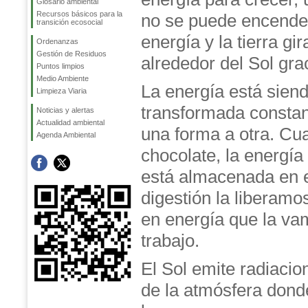
Glosario ambiental
Recursos básicos para la
no se puede encender
transición ecosocial
energía y la tierra g
Ordenanzas
Gestión de Residuos
alrededor del Sol grac
Puntos limpios
Medio Ambiente
La energía está sien
Limpieza Viaria
transformada consta
Noticias y alertas
Actualidad ambiental
una forma a otra. C
Agenda Ambiental
chocolate, la energía
está almacenada en 
digestión la liberam
en energía que la vam
trabajo.
El Sol emite radiacio
de la atmósfera dond