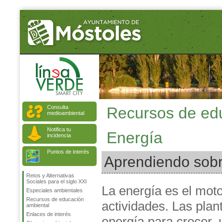
Consulta
Recursos de ed
medioambiental
Notifica tu
Energía
incidencia
Puntos de interés
Aprendiendo sobr
Retos y Alternativas
Sociales para el siglo XXI
La energía es el moto
Especiales ambientales
Recursos de educación
actividades. Las plan
ambiental
Enlaces de interés
energía para crecer, 