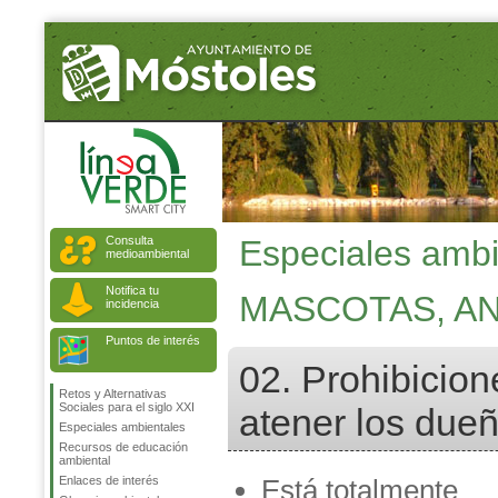
Consulta
Especiales ambi
medioambiental
Notifica tu
MASCOTAS, A
incidencia
Puntos de interés
02. Prohibicion
Retos y Alternativas
Sociales para el siglo XXI
atener los due
Especiales ambientales
Recursos de educación
ambiental
Enlaces de interés
Está totalmente