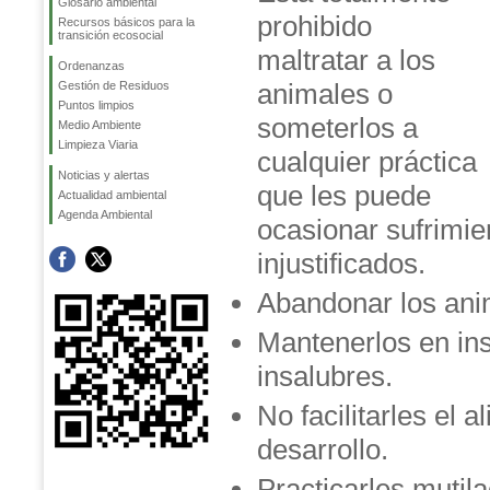
Glosario ambiental
prohibido
Recursos básicos para la
transición ecosocial
maltratar a los
Ordenanzas
animales o
Gestión de Residuos
Puntos limpios
someterlos a
Medio Ambiente
Limpieza Viaria
cualquier práctica
Noticias y alertas
que les puede
Actualidad ambiental
Agenda Ambiental
ocasionar sufrimie
injustificados.
Abandonar los ani
Mantenerlos en ins
insalubres.
No facilitarles el 
desarrollo.
Practicarles mutil