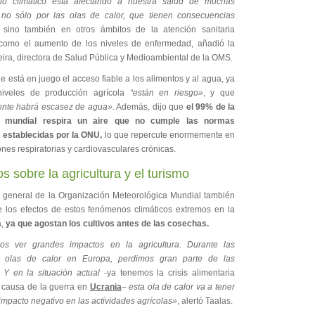
io climático está afectando a nuestra salud de muchas
no sólo por las olas de calor, que tienen consecuencias
sino también en otros ámbitos de la atención sanitaria
 como el aumento de los niveles de enfermedad, añadió la
eira, directora de Salud Pública y Medioambiental de la OMS.
e está en juego el acceso fiable a los alimentos y al agua, ya
niveles de producción agrícola
“están en riesgo»
, y que
nte habrá escasez de agua»
. Además, dijo que
el 99% de la
n mundial respira un aire que no cumple las normas
s establecidas por la ONU,
lo que repercute enormemente en
ones respiratorias y cardiovasculares crónicas.
os sobre la agricultura y el turismo
or general de la Organización Meteorológica Mundial también
de los efectos de estos fenómenos climáticos extremos en la
a,
ya que agostan los cultivos antes de las cosechas.
os ver grandes impactos en la agricultura. Durante las
es olas de calor en Europa, perdimos gran parte de las
 Y en la situación actual
-ya tenemos la crisis alimentaria
 causa de la guerra en
Ucrania
–
esta ola de calor va a tener
mpacto negativo en las actividades agrícolas»
, alertó Taalas.