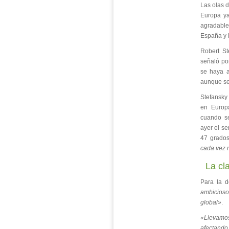
Las olas d
Europa ya
agradable 
España y 
Robert St
señaló por
se haya a
aunque se
Stefansky
en Europa
cuando se
ayer el s
47 grado
cada vez 
La cl
Para la d
ambicioso
global»
.
«Llevamos
afectando