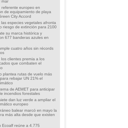
l mar
 referente europeo en
ión de equipamiento de playa
Green City Accord
 las especies vegetales afronta
o riesgo de extinción para 2100
te su marca histórica y
on 677 banderas azules en
mple cuatro años sin récords
íos
los clientes premia a los
cados que combaten el
io
o plantea rutas de vuelo más
s para rebajar UN 21% el
limático
tema de AEMET para anticipar
de incendios forestales
siete dan luz verde a ampliar el
limático europeo
rráneo balear marcó en mayo la
ra más alta desde que existen
 Ecoalf reúne a 4.775