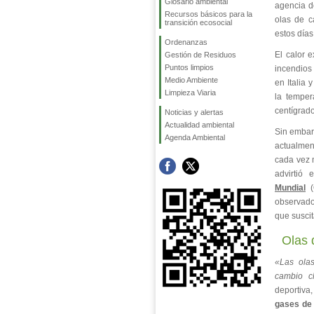
Glosario ambiental
agencia d
Recursos básicos para la
olas de c
transición ecosocial
estos días
Ordenanzas
El calor 
Gestión de Residuos
Puntos limpios
incendios
Medio Ambiente
en Italia 
Limpieza Viaria
la temper
centígrad
Noticias y alertas
Actualidad ambiental
Sin embar
Agenda Ambiental
actualment
cada vez 
advirtió
Mundial
(
observado
que suscit
Olas 
«Las ola
cambio cl
deportiva
gases de 