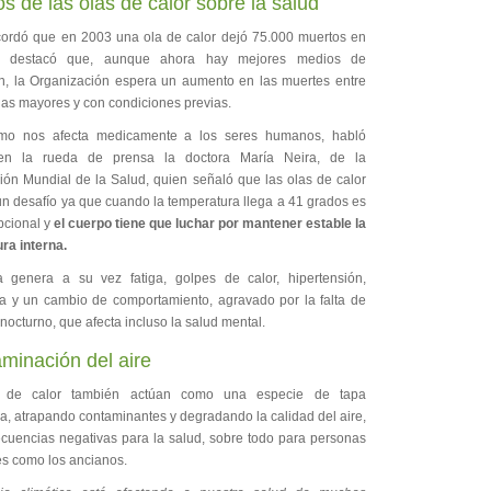
os de las olas de calor sobre la salud
cordó que en 2003 una ola de calor dejó 75.000 muertos en
 destacó que, aunque ahora hay mejores medios de
n, la Organización espera un aumento en las muertes entre
nas mayores y con condiciones previas.
mo nos afecta medicamente a los seres humanos, habló
en la rueda de prensa la doctora María Neira, de la
ión Mundial de la Salud, quien señaló que las olas de calor
n desafío ya que cuando la temperatura llega a 41 grados es
pcional y
el cuerpo tiene que luchar por mantener estable la
ra interna.
 genera a su vez fatiga, golpes de calor, hipertensión,
ia y un cambio de comportamiento, agravado por la falta de
octurno, que afecta incluso la salud mental.
minación del aire
 de calor también actúan como una especie de tapa
a, atrapando contaminantes y degradando la calidad del aire,
cuencias negativas para la salud, sobre todo para personas
es como los ancianos.