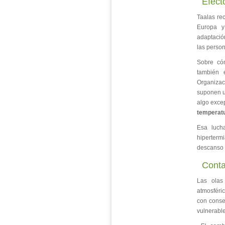
Efect
Taalas re
Europa y
adaptació
las perso
Sobre có
también 
Organizac
suponen u
algo exce
temperatu
Esa lucha
hiperterm
descanso n
Conta
Las olas
atmosféric
con conse
vulnerabl