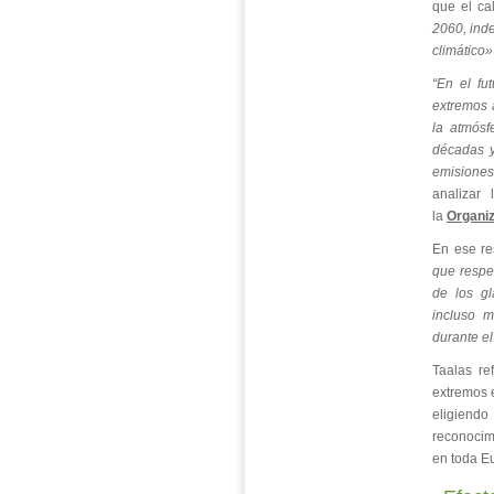
que el ca
2060, inde
climático»
“En el fu
extremos 
la atmósf
décadas 
emisiones
analizar
la
Organiz
En ese re
que respe
de los gl
incluso 
durante e
Taalas re
extremos e
eligiend
reconocim
en toda E