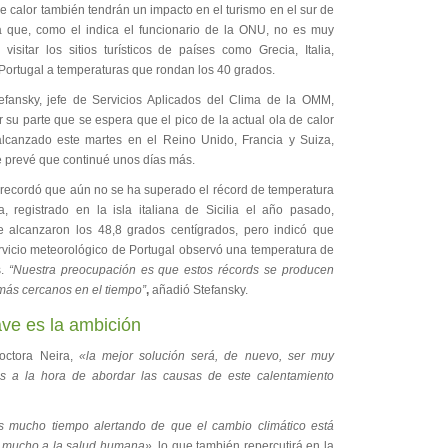
e calor también tendrán un impacto en el turismo en el sur de
 que, como el indica el funcionario de la ONU, no es muy
visitar los sitios turísticos de países como Grecia, Italia,
Portugal a temperaturas que rondan los 40 grados.
efansky, jefe de Servicios Aplicados del Clima de la OMM,
 su parte que se espera que el pico de la actual ola de calor
lcanzado este martes en el Reino Unido, Francia y Suiza,
 prevé que continué unos días más.
 recordó que aún no se ha superado el récord de temperatura
, registrado en la isla italiana de Sicilia el año pasado,
 alcanzaron los 48,8 grados centígrados, pero indicó que
ervicio meteorológico de Portugal observó una temperatura de
s.
“Nuestra preocupación es que estos récords se producen
más cercanos en el tiempo”
,
añadió Stefansky.
ave es la ambición
octora Neira,
«la mejor solución será, de nuevo, ser muy
s a la hora de abordar las causas de este calentamiento
 mucho tiempo alertando de que el cambio climático está
 mucho a la salud humana»
, lo que también repercutirá en la