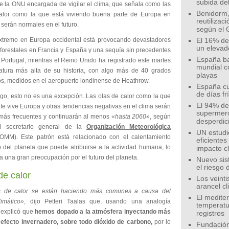
subida de
e la ONU encargada de vigilar el clima, que señala como las
Benidorm,
alor como la que está viviendo buena parte de Europa en
reutilizac
 serán normales en el futuro.
según el 
extremo en Europa occidental está provocando devastadores
El 16% de
un elevad
 forestales en Francia y España y una sequía sin precedentes
España ba
y Portugal, mientras el Reino Unido ha registrado este martes
mundial c
atura más alta de su historia, con algo más de 40 grados
playas
os, medidos en el aeropuerto londinense de Heathrow.
España cu
de días fr
go, esto no es una excepción. Las olas de calor como la que
El 94% de 
e vive Europa y otras tendencias negativas en el clima serán
supermer
más frecuentes y continuarán al menos
«hasta 2060»
, según
desperdic
 el secretario general de la
Organización Meteorológica
UN estudi
OMM). Este patrón está relacionado con el calentamiento
eficiente
 del planeta que puede atribuirse a la actividad humana, lo
impacto c
a una gran preocupación por el futuro del planeta.
Nuevo sis
el riesgo 
de calor
Los veinti
arancel c
s de calor se están haciendo más comunes a causa del
El medite
imático»
, dijo Petteri Taalas que, usando una analogía
temperatu
, explicó que
hemos dopado a la atmósfera inyectando más
registros
efecto invernadero, sobre todo dióxido de carbono,
por lo
Fundación