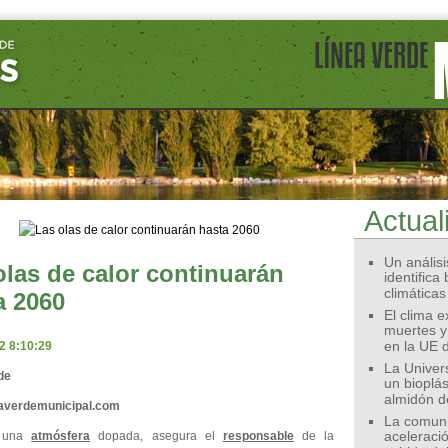
Actual
Un análisis
olas de calor continuarán
identifica
climáticas
a 2060
El clima 
muertes y
2 8:10:29
en la UE 
La Univer
de
un bioplás
almidón d
eaverdemunicipal.com
La comunid
 una
atmósfera
dopada, asegura el
responsable
de la
aceleració