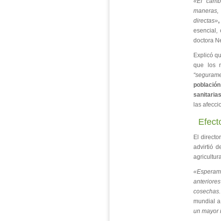
«El camb
maneras, 
directas»
,
esencial,
doctora N
Explicó qu
que los 
“segurame
població
sanitaria
las afecci
Efect
El direct
advirtió 
agricultur
«Esperam
anterior
cosechas.
mundial a
un mayor i