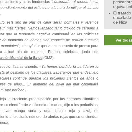
lentamiento y otras tendencias
“continuarán al menos hasta
pescadore
equivalen
pendientemente del éxito o no a la hora de mitigar el cambio
El tratado
.
encallado
de Niza
turo este tipo de olas de calor serán normales y veremos
aún más fuertes. Hemos lanzado tanto dióxido de carbono a
era que la tendencia negativa continuará en las próximas
y de momento no hemos sido capaces de reducir nuestras
Ver todas
 mundiales”
, subrayó el experto en una rueda de prensa para
 la actual ola de calor en Europa, celebrada junto con
ación Mundial de la Salud
(OMS).
specto, Taalas ahondó:
«Ya hemos perdido la partida en lo
cta al deshielo de los glaciares. Esperamos que el deshielo
aciares continúe durante los próximos cientos de años o
miles de años… El aumento del nivel del mar continuará
l mismo período»
.
flejó la creciente preocupación por los patrones climáticos
n su elección de vestimenta el martes, dijo a los periodistas,
o llevar manga corta y una corbata roja y azul, en
iento al creciente número de alertas rojas que se encienden
uropa.