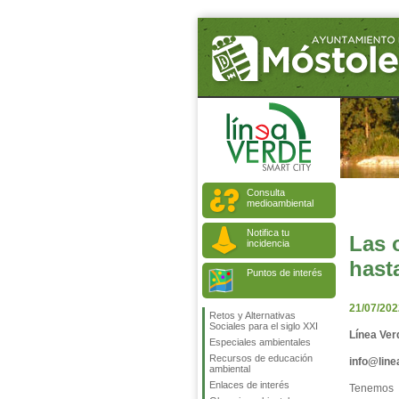
Consulta
medioambiental
Notifica tu
Las 
incidencia
hast
Puntos de interés
21/07/202
Retos y Alternativas
Sociales para el siglo XXI
Línea Ver
Especiales ambientales
Recursos de educación
info@lin
ambiental
Enlaces de interés
Tenemos