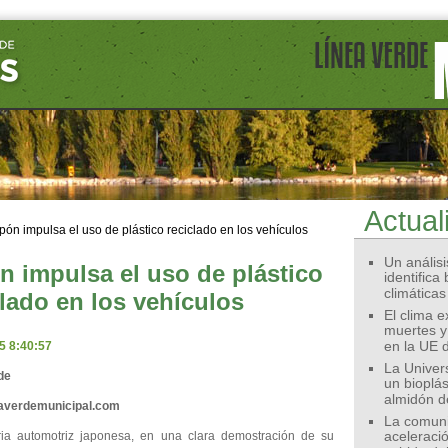
Actual
Un análisis
n impulsa el uso de plástico
identifica
climáticas
clado en los vehículos
El clima 
muertes y
5 8:40:57
en la UE 
La Univer
de
un bioplás
almidón d
eaverdemunicipal.com
La comunid
ria automotriz japonesa, en una clara demostración de su
aceleració