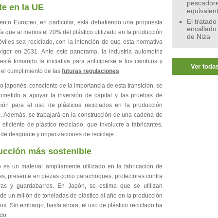
pescadore
e en la UE
equivalen
El tratado
ento Europeo, en particular, está debatiendo una propuesta
encallado
ía que al menos el 20% del plástico utilizado en la producción
de Niza
viles sea reciclado, con la intención de que esta normativa
vigor en 2031. Ante este panorama, la industria automotriz
está tomando la iniciativa para anticiparse a los cambios y
Ver todas
 el cumplimiento de las
futuras regulaciones
.
o japonés, consciente de la importancia de esta transición, se
metido a apoyar la inversión de capital y las pruebas de
ión para el uso de plásticos reciclados en la producción
z. Además, se trabajará en la construcción de una cadena de
 eficiente de plástico reciclado, que involucre a fabricantes,
de desguace y organizaciones de reciclaje.
ucción más sostenible
co es un material ampliamente utilizado en la fabricación de
es, presente en piezas como parachoques, protectores contra
ras y guardabarros. En Japón, se estima que se utilizan
de un millón de toneladas de plástico al año en la producción
os. Sin embargo, hasta ahora, el uso de plástico reciclado ha
ado.