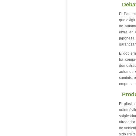
Debat
El Parlam
que exigir
de automó
entre en 
japonesa 
garantizar
El gobiern
ha compro
demostrac
automotri
suministro
empresas 
Prod
El plásti
automóvil
salpicadu
alrededor 
de vehícul
sido limit