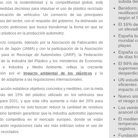
subida de
o con la sostenibilidad y la competitividad global, está
Benidorm,
edidas decisivas para impulsar el uso de plástico reciclado
reutilizac
ricación de vehículos. Un consorcio de las principales
según el 
es del sector, con el respaldo del gobierno, ha delineado un
El 16% de
cción ambicioso que busca transformar la forma en que se
un elevad
os plásticos en la producción automotriz.
España ba
mundial c
erzo conjunto, liderado por la Asociación de Fabricantes de
playas
es de Japón (JAMA) y con la participación de la Asociación
España cu
para el Reciclaje de Automóviles (JARP), la Federación
de días fr
de la Industria del Plástico y los ministerios de Economía,
El 94% de 
 e Industria y Medio Ambiente, refleja la creciente
supermer
desperdic
ción por el
impacto ambiental de los plásticos
y la
 de adaptarse a las regulaciones internacionales.
UN estudi
eficiente
 acción establece objetivos concretos y medibles, con la meta
impacto c
ás del 15% del plástico utilizado en los vehículos sea
Nuevo sis
el riesgo 
 para 2031, y que esta cifra aumente a más del 20% para
os objetivos no solo buscan reducir la cantidad de residuos
Los veinti
arancel c
 sino también garantizar que la industria automotriz japonesa
El medite
ndo competitiva en el mercado europeo, donde se están
temperatu
ando regulaciones cada vez más estrictas sobre el uso de
registros
 reciclados.
Fundación