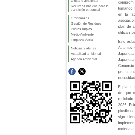
Glosario ambiental
compromis
Recursos básicos para la
tomando m
transición ecosocial
en la fab
Ordenanzas
asociacion
Gestión de Residuos
plan de a
Puntos limpios
utilizan l
Medio Ambiente
Limpieza Viaria
Este esfu
Automóvil
Noticias y alertas
Japonesa 
Actualidad ambiental
Agenda Ambiental
Japonesa 
Comercio
preocupa
necesidad
El plan de
de que m
reciclado
2036. Est
plásticos,
siga sie
implement
materiales