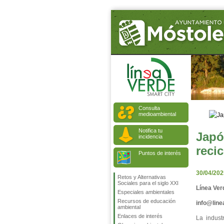
Consulta
medioambiental
Notifica tu
Japó
incidencia
reci
Puntos de interés
30/04/202
Retos y Alternativas
Sociales para el siglo XXI
Línea Ver
Especiales ambientales
Recursos de educación
info@lin
ambiental
Enlaces de interés
La indust