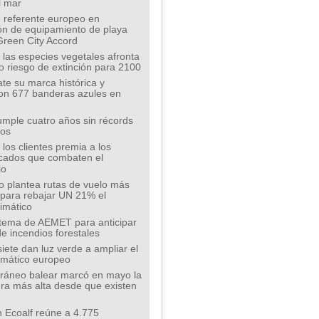
l mar
 referente europeo en
ión de equipamiento de playa
Green City Accord
 las especies vegetales afronta
o riesgo de extinción para 2100
te su marca histórica y
on 677 banderas azules en
mple cuatro años sin récords
íos
los clientes premia a los
cados que combaten el
io
o plantea rutas de vuelo más
s para rebajar UN 21% el
limático
tema de AEMET para anticipar
de incendios forestales
siete dan luz verde a ampliar el
limático europeo
rráneo balear marcó en mayo la
ra más alta desde que existen
 Ecoalf reúne a 4.775