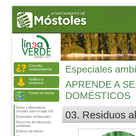
Consulta
Especiales ambi
medioambiental
Notifica tu
APRENDE A S
incidencia
DOMÉSTICOS
Puntos de interés
Retos y Alternativas
03. Residuos a
Sociales para el siglo XXI
Especiales ambientales
Recursos de educación
ambiental
Enlaces de interés