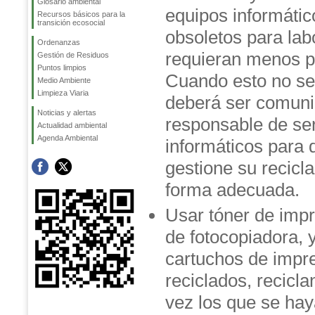
Glosario ambiental
equipos informátic
Recursos básicos para la
transición ecosocial
obsoletos para lab
Ordenanzas
requieran menos p
Gestión de Residuos
Puntos limpios
Cuando esto no se
Medio Ambiente
Limpieza Viaria
deberá ser comuni
Noticias y alertas
responsable de ser
Actualidad ambiental
Agenda Ambiental
informáticos para 
gestione su recicl
forma adecuada.
Usar tóner de imp
de fotocopiadora, 
cartuchos de impr
reciclados, recicla
vez los que se ha