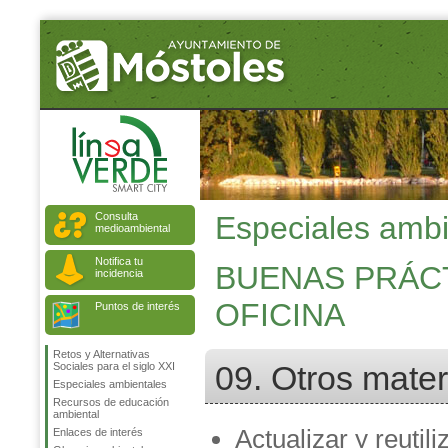
Consulta
Especiales ambi
medioambiental
Notifica tu
BUENAS PRÁCT
incidencia
OFICINA
Puntos de interés
Retos y Alternativas
09. Otros materi
Sociales para el siglo XXI
Especiales ambientales
Recursos de educación
ambiental
Actualizar y reutili
Enlaces de interés