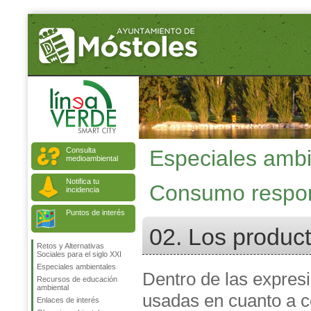
Consulta
Especiales ambi
medioambiental
Notifica tu
Consumo respo
incidencia
Puntos de interés
02. Los produc
Retos y Alternativas
Sociales para el siglo XXI
Especiales ambientales
Dentro de las expre
Recursos de educación
ambiental
usadas en cuanto a 
Enlaces de interés