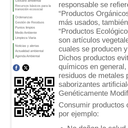
Glosario ambiental
responsable se refier
Recursos básicos para la
transición ecosocial
“Productos Orgánicos
Ordenanzas
más usados, también
Gestión de Residuos
Puntos limpios
“Productos Ecológico
Medio Ambiente
son artículos vegetal
Limpieza Viaria
Noticias y alertas
cuales se producen y
Actualidad ambiental
Dichos productos evita
Agenda Ambiental
químicos en general, 
residuos de metales p
saborizantes artifici
Genéticamente Modi
Consumir productos 
por ejemplo: