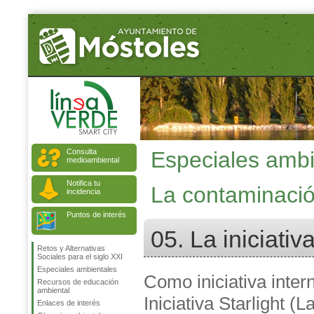
Consulta
Especiales ambi
medioambiental
Notifica tu
La contaminaci
incidencia
Puntos de interés
05. La iniciativa
Retos y Alternativas
Sociales para el siglo XXI
Especiales ambientales
Como iniciativa intern
Recursos de educación
ambiental
Iniciativa Starlight (L
Enlaces de interés