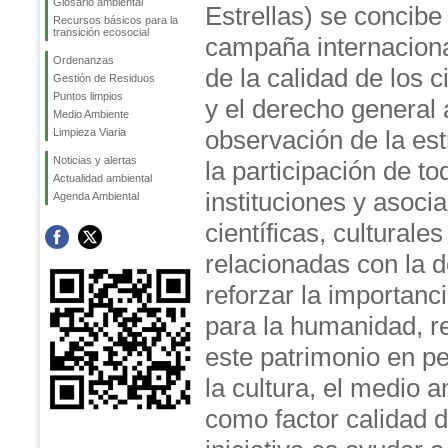
Glosario ambiental
Estrellas) se concib
Recursos básicos para la
transición ecosocial
campaña internacion
Ordenanzas
de la calidad de los 
Gestión de Residuos
Puntos limpios
y el derecho general 
Medio Ambiente
observación de la estr
Limpieza Viaria
Noticias y alertas
la participación de to
Actualidad ambiental
instituciones y asoci
Agenda Ambiental
científicas, culturale
relacionadas con la 
reforzar la importanc
para la humanidad, r
este patrimonio en pe
la cultura, el medio 
como factor calidad d