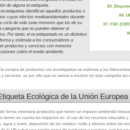
ión de alguna ecoetiqueta.
05. Etiquet
ecoetiquetas identifican aquellos productos o
06. 
cios cuyos efectos medioambientales durante
su ciclo de vida sean menores que los de su
07. FSC (CE
 categoría que no pueden obtener el
0
tivo. Por tanto, el ecoetiquetado es un distintivo
nforma y estimula a los consumidores a
er productos y servicios con menores
cusiones sobre el medio ambiente.
la compra de productos con ecoetiquetas se estimula a los fabricantes 
 y servicios, es por ello que os vamos a mostrar en esta campaña las e
Etiqueta Ecológica de la Unión Europea
a de forma voluntaria productos que tienen un impacto ambiental reduci
se tienen en cuenta los impactos en: el uso de los recursos naturales y
, agua y suelo; deposición de los residuo; ruido y efectos sobre los ec
 de la UE cubre una amplia gama de productos y servicios, con los g