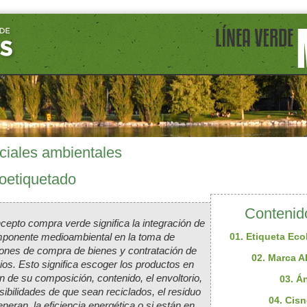
ciales ambientales
oetiquetado
Contenido
cepto compra verde significa la integración de
mponente medioambiental en la toma de
01. Etiqueta Eco
iones de compra de bienes y contratación de
02. Marca 
ios. Esto significa escoger los productos en
n de su composición, contenido, el envoltorio,
03. Á
sibilidades de que sean reciclados, el residuo
04. Cis
neran, la eficiencia energética o si están en