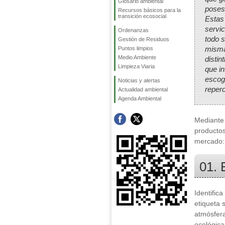
Glosario ambiental
poses
Recursos básicos para la
transición ecosocial
Estas 
servi
Ordenanzas
todo 
Gestión de Residuos
misma
Puntos limpios
Medio Ambiente
distin
Limpieza Viaria
que i
escog
Noticias y alertas
reper
Actualidad ambiental
Agenda Ambiental
Mediante 
productos
mercado:
01. 
Identific
etiqueta 
atmósfera
ecológica