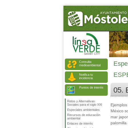
Consulta
Espe
medioambiental
ESP
Notifica tu
incidencia
Puntos de interés
05. 
Retos y Alternativas
Ejemplos 
Sociales para el siglo XXI
Especiales ambientales
México son
Recursos de educación
mar japon
ambiental
palomilla
Enlaces de interés