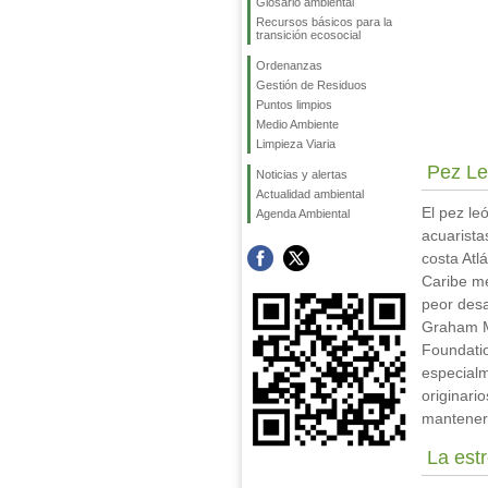
Glosario ambiental
Recursos básicos para la
transición ecosocial
Ordenanzas
Gestión de Residuos
Puntos limpios
Medio Ambiente
Limpieza Viaria
Pez L
Noticias y alertas
Actualidad ambiental
El pez le
Agenda Ambiental
acuarista
costa Atl
Caribe me
peor desa
Graham M
Foundatio
especialm
originario
mantener
La estr