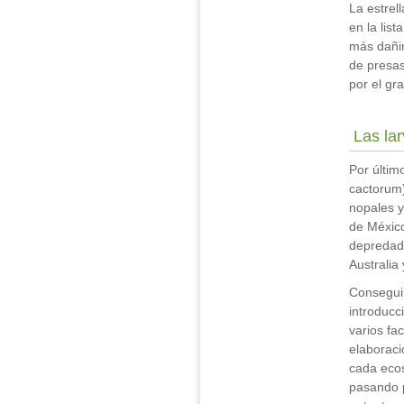
La estrel
en la lis
más dañin
de presas
por el gr
Las la
Por último
cactorum)
nopales y
de México
depredado
Australia 
Conseguir
introducc
varios fa
elaboraci
cada ecos
pasando p