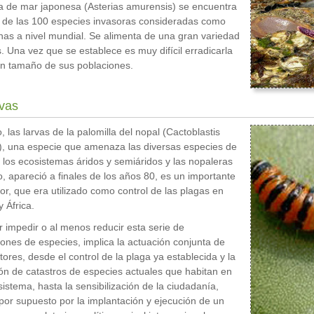
la de mar japonesa (Asterias amurensis) se encuentra
ta de las 100 especies invasoras consideradas como
as a nivel mundial. Se alimenta de una gran variedad
. Una vez que se establece es muy difícil erradicarla
an tamaño de sus poblaciones.
rvas
, las larvas de la palomilla del nopal (Cactoblastis
, una especie que amenaza las diversas especies de
 los ecosistemas áridos y semiáridos y las nopaleras
, apareció a finales de los años 80, es un importante
r, que era utilizado como control de las plagas en
y África.
 impedir o al menos reducir esta serie de
iones de especies, implica la actuación conjunta de
ctores, desde el control de la plaga ya establecida y la
ón de catastros de especies actuales que habitan en
istema, hasta la sensibilización de la ciudadanía,
or supuesto por la implantación y ejecución de un