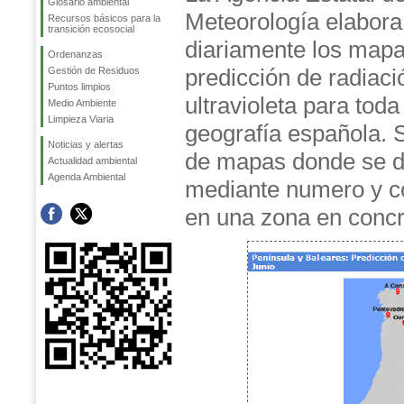
Glosario ambiental
Meteorología elabora
Recursos básicos para la
transición ecosocial
diariamente los map
Ordenanzas
predicción de radiaci
Gestión de Residuos
Puntos limpios
ultravioleta para toda
Medio Ambiente
Limpieza Viaria
geografía española. S
Noticias y alertas
de mapas donde se d
Actualidad ambiental
Agenda Ambiental
mediante numero y col
en una zona en concr