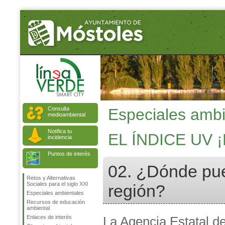
Consulta
Especiales ambi
medioambiental
Notifica tu
EL ÍNDICE UV
incidencia
Puntos de interés
02. ¿Dónde pue
Retos y Alternativas
Sociales para el siglo XXI
región?
Especiales ambientales
Recursos de educación
ambiental
Enlaces de interés
La Agencia Estatal d