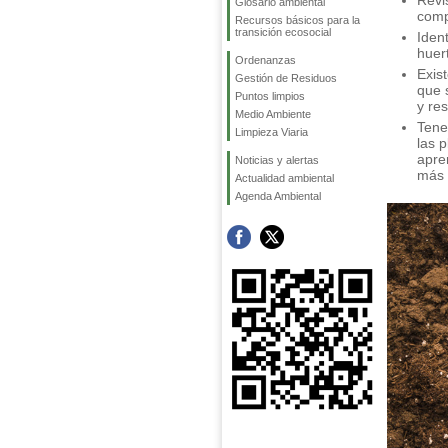
Revi
Glosario ambiental
comp
Recursos básicos para la
transición ecosocial
Iden
huert
Ordenanzas
Exis
Gestión de Residuos
que 
Puntos limpios
y re
Medio Ambiente
Tene
Limpieza Viaria
las 
apre
Noticias y alertas
más f
Actualidad ambiental
Agenda Ambiental