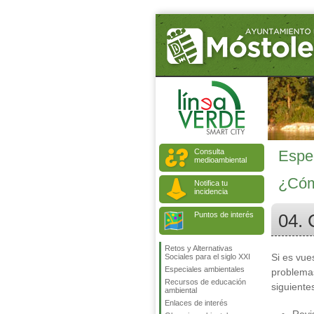
Consulta
Espe
medioambiental
¿Cómo
Notifica tu
incidencia
Puntos de interés
04. 
Retos y Alternativas
Si es vue
Sociales para el siglo XXI
Especiales ambientales
problema
Recursos de educación
siguiente
ambiental
Enlaces de interés