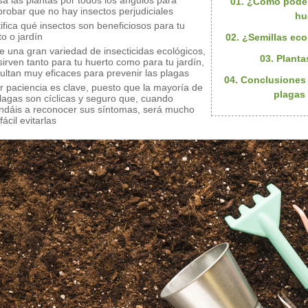
sa las plantas por todos los ángulos para
01. ¿Cómo podem
robar que no hay insectos perjudiciales
hu
tifica qué insectos son beneficiosos para tu
o o jardín
02. ¿Semillas eco
te una gran variedad de insecticidas ecológicos,
03. Planta
sirven tanto para tu huerto como para tu jardín,
sultan muy eficaces para prevenir las plagas
04. Conclusiones
r paciencia es clave, puesto que la mayoría de
plagas 
plagas son cíclicas y seguro que, cuando
ndáis a reconocer sus síntomas, será mucho
ácil evitarlas