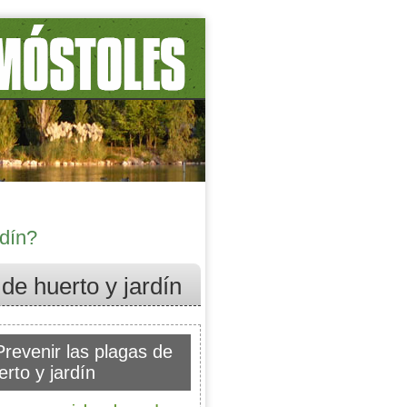
rdín?
de huerto y jardín
revenir las plagas de
erto y jardín